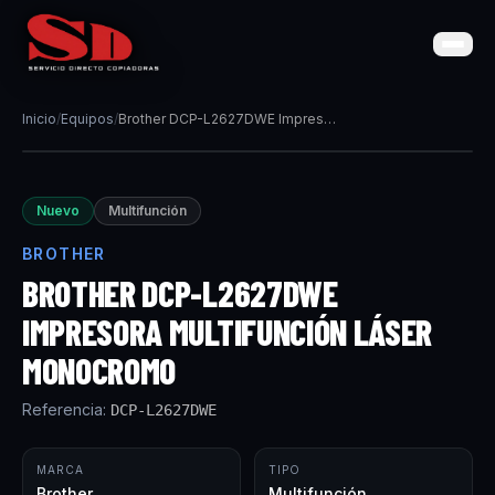
Inicio
/
Equipos
/
Brother DCP-L2627DWE Impresora multifunción láser monocromo
Nuevo
Multifunción
BROTHER
BROTHER DCP-L2627DWE
IMPRESORA MULTIFUNCIÓN LÁSER
MONOCROMO
Referencia:
DCP-L2627DWE
MARCA
TIPO
Brother
Multifunción