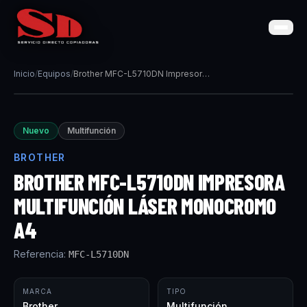
Inicio
/
Equipos
/
Brother MFC-L5710DN Impresora multifunción láser monocromo A4
Nuevo
Multifunción
BROTHER
BROTHER MFC-L5710DN IMPRESORA
MULTIFUNCIÓN LÁSER MONOCROMO
A4
Referencia:
MFC-L5710DN
MARCA
TIPO
Brother
Multifunción