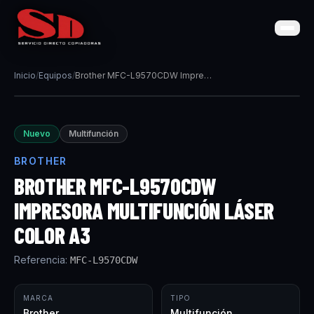
Inicio
/
Equipos
/
Brother MFC-L9570CDW Impresora multifunción láser color A3
Nuevo
Multifunción
BROTHER
BROTHER MFC-L9570CDW
IMPRESORA MULTIFUNCIÓN LÁSER
COLOR A3
Referencia:
MFC-L9570CDW
MARCA
TIPO
Brother
Multifunción